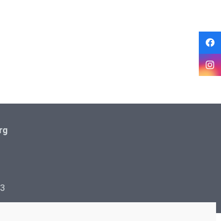
rg
 3